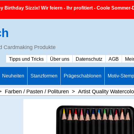
 Birthday Sizzix! Wir feiern - Ihr profitiert - Coole Sommer-
ch
nd Cardmaking Produkte
Tipps und Tricks
Über uns
Datenschutz
AGB
Mei
Neuheiten
Stanzformen
Prägeschablonen
Motiv-Stemp
>
Farben / Pasten / Polituren
>
Artist Quality Watercol