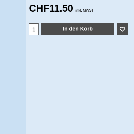
CHF
11.50
inkl. MWST
In den Korb