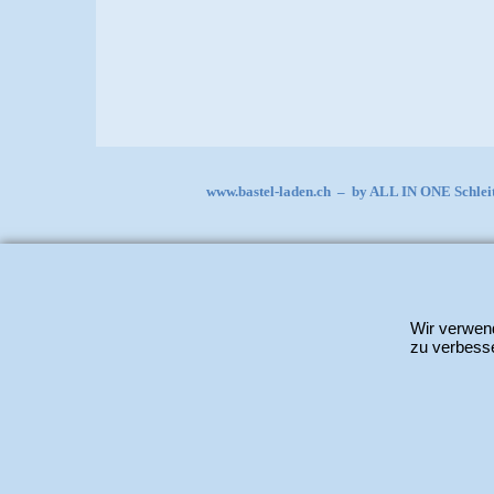
www.bastel-laden.ch
–
by
ALL IN ONE Schle
Wir verwend
zu verbesse