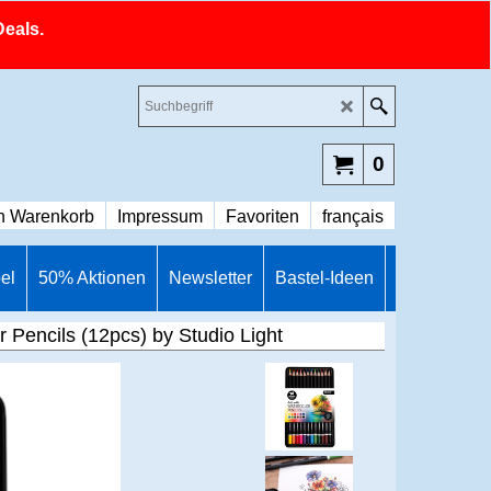
Deals.
0
n Warenkorb
Impressum
Favoriten
français
el
50% Aktionen
Newsletter
Bastel-Ideen
or Pencils (12pcs) by Studio Light