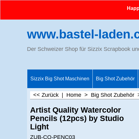
Happy
www.bastel-laden.
Der Schweizer Shop für Sizzix Scrapbook u
Sizzix Big Shot Maschinen
Big Shot Zubehör
<< Zurück
|
Home
>
Big Shot Zubehör
Artist Quality Watercolor
Pencils (12pcs) by Studio
Light
ZUB-CO-PENC03