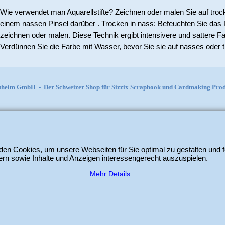
Wie verwendet man Aquarellstifte? Zeichnen oder malen Sie auf tro
einem nassen Pinsel darüber . Trocken in nass: Befeuchten Sie das Pa
zeichnen oder malen. Diese Technik ergibt intensivere und sattere F
Verdünnen Sie die Farbe mit Wasser, bevor Sie sie auf nasses oder 
itheim GmbH
-
Der Schweizer Shop für Sizzix Scrapbook und Cardmaking Produ
WebShop erstellt mit
ShopFactory Shop
Software.
en Cookies, um unsere Webseiten für Sie optimal zu gestalten und f
rn sowie Inhalte und Anzeigen interessengerecht auszuspielen.
Mehr Details ...