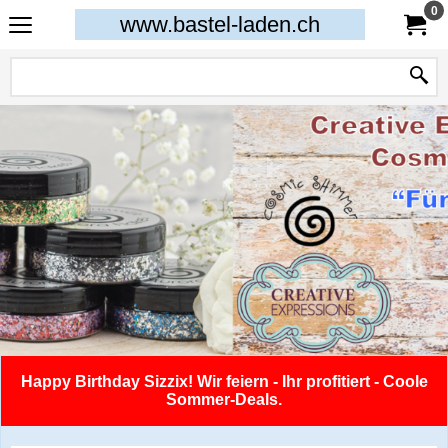
0
www.bastel-laden.ch
Happy Birthday Sizzix! Wir feiern - Ihr profitiert - Coole
Sommer-Deals.