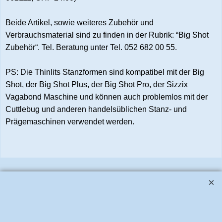
Beide Artikel, sowie weiteres Zubehör und
Verbrauchsmaterial sind zu finden in der Rubrik: “Big Shot
Zubehör“. Tel. Beratung unter Tel. 052 682 00 55.
PS: Die Thinlits Stanzformen sind kompatibel mit der Big
Shot, der Big Shot Plus, der Big Shot Pro, der Sizzix
Vagabond Maschine und können auch problemlos mit der
Cuttlebug und anderen handelsüblichen Stanz- und
Prägemaschinen verwendet werden.
www.bastel-laden.ch
–
by
ALL IN ONE Schleitheim GmbH
-
Der Schweizer
Shop für Sizzix Scrapbook und Cardmaking Produkte. Copyright 2025 Alle
Rechte vorbehalten.