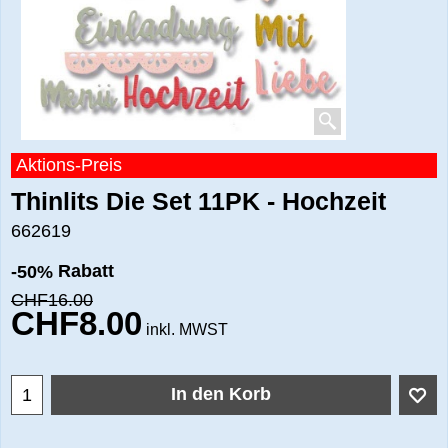
Aktions-Preis
Thinlits Die Set 11PK - Hochzeit
662619
Rabatt
-50%
CHF
16.00
CHF
8.00
inkl. MWST
In den Korb