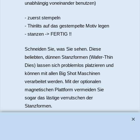
unabhängig voneinander benutzen)
- zuerst stempeln
- Thinlits auf das gestempelte Motiv legen
- stanzen -> FERTIG !!
Schneiden Sie, was Sie sehen. Diese
beliebten, dünnen Stanzformen (Wafer-Thin
Dies) lassen sich problemlos platzieren und
können mit allen Big Shot Maschinen
verarbeitet werden. Mit der optionalen
magnetischen Plattform vermeiden Sie
sogar das lästige verrutschen der
Stanzformen.
www.bastel-laden.ch
–
by
ALL IN ONE Schleitheim GmbH
-
Der Schweizer