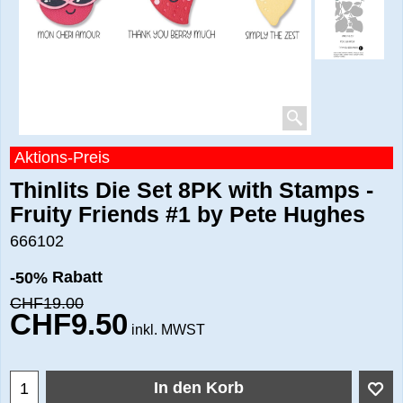
Aktions-Preis
Thinlits Die Set 8PK with Stamps -
Fruity Friends #1 by Pete Hughes
666102
Rabatt
-50%
CHF
19.00
CHF
9.50
inkl. MWST
In den Korb