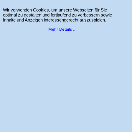
Shop für Sizzix Scrapbook und Cardmaking Produkte. Copyright 2025 Alle
Rechte vorbehalten.
Wir verwenden Cookies, um unsere Webseiten für Sie
optimal zu gestalten und fortlaufend zu verbessern sowie
Inhalte und Anzeigen interessengerecht auszuspielen.
Mehr Details ...
WebShop erstellt mit
ShopFactory Shop
Software.