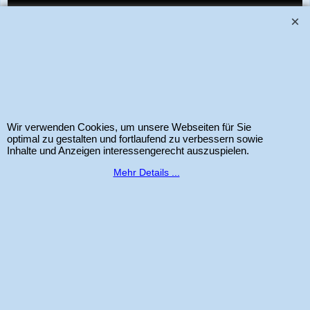
www.bastel-laden.ch
–
by
ALL IN ONE Schleitheim GmbH
-
Der Schweizer
Shop für Sizzix Scrapbook und Cardmaking Produkte. Copyright 2025 Alle
Rechte vorbehalten.
Wir verwenden Cookies, um unsere Webseiten für Sie
optimal zu gestalten und fortlaufend zu verbessern sowie
Inhalte und Anzeigen interessengerecht auszuspielen.
WebShop erstellt mit
ShopFactory Shop
Mehr Details ...
Software.